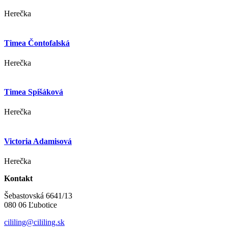
Herečka
Timea Čontofalská
Herečka
Timea Spišáková
Herečka
Victoria Adamisová
Herečka
Kontakt
Šebastovská 6641/13
080 06 Ľubotice
cililing@cililing.sk