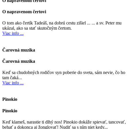
O napravenom čertovi
O napravenom čertovi
O tom ako čertík Tadeáš, na dobrú cestu zišiel ... ... a sv. Peter mu
ukázal, ako sa stať skutočným čertom.
Viac info ...
Čarovná muzika
Čarovná muzika
Keď sa chudobných rodičov syn poberie do sveta, sám nevie, čo ho
tam čaká...
Viac info ...
Pinokio
Pinokio
Keď klameš, narastie ti dlhý nos! Pinokio dokáže spievať, tancovať,
behať a dokonca aj žonglovať! Nudiť sa s ním niet kedy...