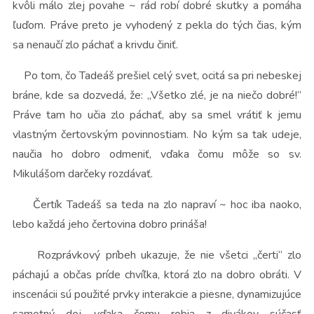
kvôli málo zlej povahe ~ rád robí dobré skutky a pomáha
ľuďom. Práve preto je vyhodený z pekla do tých čias, kým
sa nenaučí zlo páchať a krivdu činiť.
Po tom, čo Tadeáš prešiel celý svet, ocitá
sa
pri nebeskej
bráne, kde sa dozvedá, že: „Všetko zlé, je na niečo dobré!“
Práve tam ho učia zlo páchať, aby sa smel vrátiť k jemu
vlastným čertovským povinnostiam. No kým sa tak udeje,
naučia ho dobro odmeniť, vďaka čomu môže so sv.
Mikulášom darčeky rozdávať.
Čertík Tadeáš sa teda na zlo napraví ~ hoc iba naoko,
lebo každá jeho čertovina dobro prináša!
Rozprávkový príbeh ukazuje, že nie všetci „čerti“ zlo
páchajú a občas príde chvíľka, ktorá zlo na dobro obráti. V
inscenácii sú použité prvky interakcie a piesne, dynamizujúce
samotný dej, vďaka čomu robia z divákov súčasť