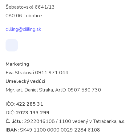
Šebastovská 6641/13
080 06 Ľubotice
cililing@cililing.sk
Marketing
Eva Straková 0911 971 044
Umelecký vedúci
Mgr. art. Daniel Straka, ArtD. 0907 530 730
IČO:
422 285 31
DIČ:
2023 133 299
Č. účtu:
2922846108 / 1100 vedený v Tatrabanka, a.s.
IBAN:
SK49 1100 0000 0029 2284 6108